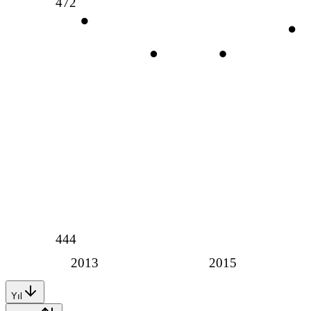
472
444
2013
2015
Yıl