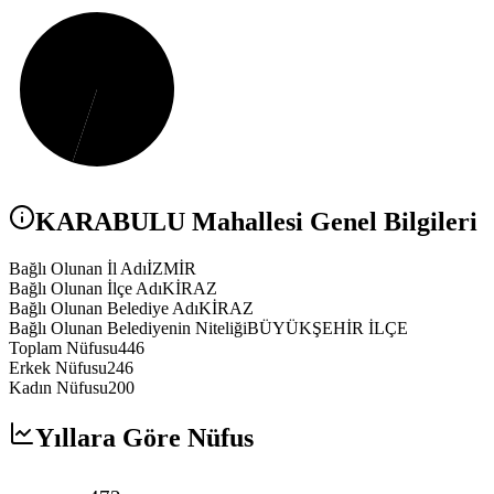
KARABULU
Mahallesi Genel Bilgileri
Bağlı Olunan İl Adı
İZMİR
Bağlı Olunan İlçe Adı
KİRAZ
Bağlı Olunan Belediye Adı
KİRAZ
Bağlı Olunan Belediyenin Niteliği
BÜYÜKŞEHİR İLÇE
Toplam Nüfusu
446
Erkek Nüfusu
246
Kadın Nüfusu
200
Yıllara Göre Nüfus