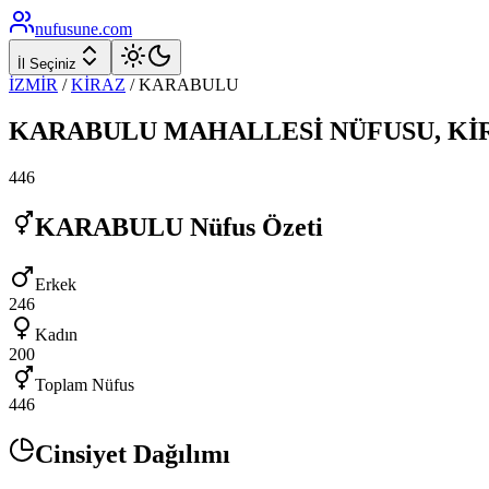
nufusune
.com
İl Seçiniz
İZMİR
/
KİRAZ
/
KARABULU
KARABULU
MAHALLESİ NÜFUSU,
Kİ
446
KARABULU
Nüfus Özeti
Erkek
246
Kadın
200
Toplam Nüfus
446
Cinsiyet Dağılımı