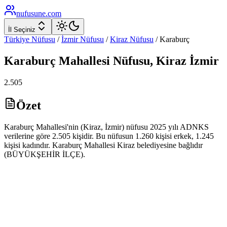
nufusune
.com
İl Seçiniz
Türkiye Nüfusu
/
İzmir
Nüfusu
/
Kiraz
Nüfusu
/
Karaburç
Karaburç
Mahallesi Nüfusu,
Kiraz
İzmir
2.505
Özet
Karaburç Mahallesi'nin (Kiraz, İzmir) nüfusu 2025 yılı ADNKS
verilerine göre 2.505 kişidir. Bu nüfusun 1.260 kişisi erkek, 1.245
kişisi kadındır. Karaburç Mahallesi Kiraz belediyesine bağlıdır
(BÜYÜKŞEHİR İLÇE).