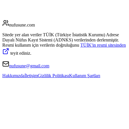
nufusune
.com
Sitede yer alan veriler TÜİK (Türkiye İstatistik Kurumu) Adrese
Dayalı Nüfus Kayıt Sistemi (ADNKS) verilerinden derlenmiştir.
Resmi kullanım için verilerin doğruluğunu
TÜİK'in resmi sitesinden
teyit ediniz.
nufusune@gmail.com
Hakkımızda
İletişim
Gizlilik Politikası
Kullanım Şartları