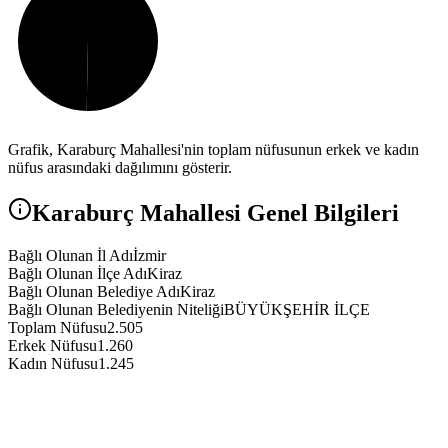
Grafik,
Karaburç
Mahallesi'nin toplam nüfusunun erkek ve kadın
nüfus arasındaki dağılımını gösterir.
Karaburç
Mahallesi Genel Bilgileri
Bağlı Olunan İl Adı
İzmir
Bağlı Olunan İlçe Adı
Kiraz
Bağlı Olunan Belediye Adı
Kiraz
Bağlı Olunan Belediyenin Niteliği
BÜYÜKŞEHİR İLÇE
Toplam Nüfusu
2.505
Erkek Nüfusu
1.260
Kadın Nüfusu
1.245