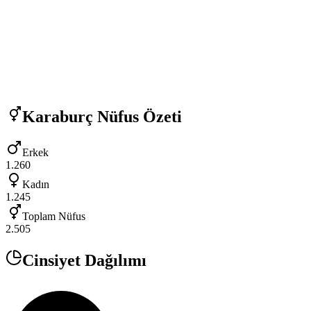
Karaburç
Nüfus Özeti
Erkek
1.260
Kadın
1.245
Toplam Nüfus
2.505
Cinsiyet Dağılımı