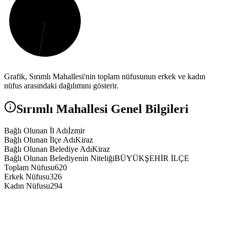
Grafik,
Sırımlı
Mahallesi'nin toplam nüfusunun erkek ve kadın
nüfus arasındaki dağılımını gösterir.
Sırımlı
Mahallesi Genel Bilgileri
Bağlı Olunan İl Adı
İzmir
Bağlı Olunan İlçe Adı
Kiraz
Bağlı Olunan Belediye Adı
Kiraz
Bağlı Olunan Belediyenin Niteliği
BÜYÜKŞEHİR İLÇE
Toplam Nüfusu
620
Erkek Nüfusu
326
Kadın Nüfusu
294