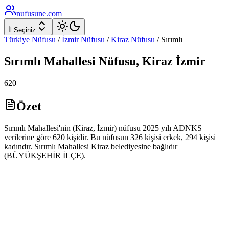
nufusune
.com
İl Seçiniz
Türkiye Nüfusu
/
İzmir
Nüfusu
/
Kiraz
Nüfusu
/
Sırımlı
Sırımlı
Mahallesi Nüfusu,
Kiraz
İzmir
620
Özet
Sırımlı Mahallesi'nin (Kiraz, İzmir) nüfusu 2025 yılı ADNKS
verilerine göre 620 kişidir. Bu nüfusun 326 kişisi erkek, 294 kişisi
kadındır. Sırımlı Mahallesi Kiraz belediyesine bağlıdır
(BÜYÜKŞEHİR İLÇE).