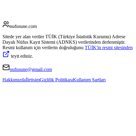
nufusune
.com
Sitede yer alan veriler TÜİK (Türkiye İstatistik Kurumu) Adrese
Dayalı Nüfus Kayıt Sistemi (ADNKS) verilerinden derlenmiştir.
Resmi kullanım için verilerin doğruluğunu
TÜİK'in resmi sitesinden
teyit ediniz.
nufusune@gmail.com
Hakkımızda
İletişim
Gizlilik Politikası
Kullanım Şartları