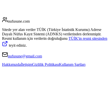
nufusune
.com
Sitede yer alan veriler TÜİK (Türkiye İstatistik Kurumu) Adrese
Dayalı Nüfus Kayıt Sistemi (ADNKS) verilerinden derlenmiştir.
Resmi kullanım için verilerin doğruluğunu
TÜİK'in resmi sitesinden
teyit ediniz.
nufusune@gmail.com
Hakkımızda
İletişim
Gizlilik Politikası
Kullanım Şartları