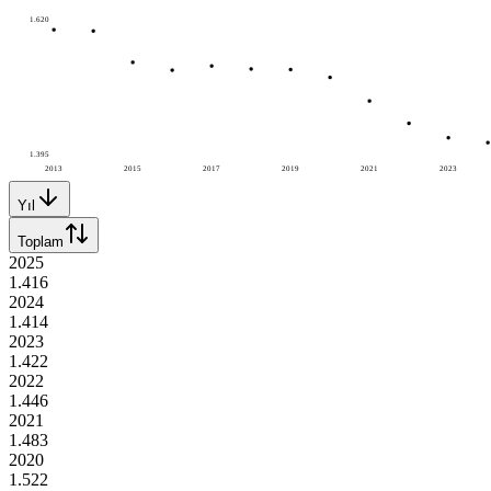
1.620
1.395
2013
2015
2017
2019
2021
2023
Yıl
Toplam
2025
1.416
2024
1.414
2023
1.422
2022
1.446
2021
1.483
2020
1.522