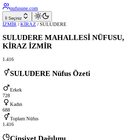
nufusune
.com
İl Seçiniz
İZMİR
/
KİRAZ
/
SULUDERE
SULUDERE
MAHALLESİ NÜFUSU,
KİRAZ
İZMİR
1.416
SULUDERE
Nüfus Özeti
Erkek
728
Kadın
688
Toplam Nüfus
1.416
Cinsiyet Dağılımı