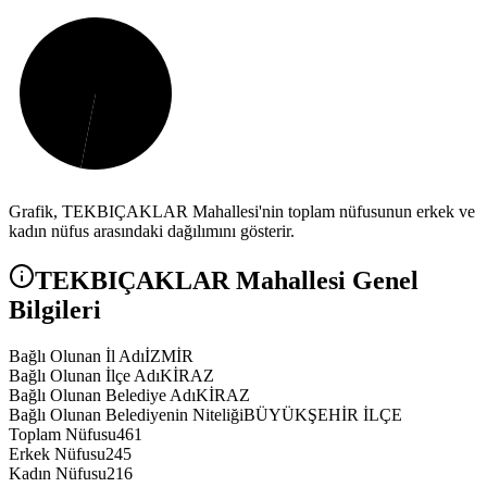
Grafik,
TEKBIÇAKLAR
Mahallesi'nin toplam nüfusunun erkek ve
kadın nüfus arasındaki dağılımını gösterir.
TEKBIÇAKLAR
Mahallesi Genel
Bilgileri
Bağlı Olunan İl Adı
İZMİR
Bağlı Olunan İlçe Adı
KİRAZ
Bağlı Olunan Belediye Adı
KİRAZ
Bağlı Olunan Belediyenin Niteliği
BÜYÜKŞEHİR İLÇE
Toplam Nüfusu
461
Erkek Nüfusu
245
Kadın Nüfusu
216