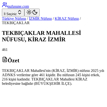
nufusune
.com
İl Seçiniz
Türkiye Nüfusu
/
İZMİR
Nüfusu
/
KİRAZ
Nüfusu
/
TEKBIÇAKLAR
TEKBIÇAKLAR
MAHALLESİ
NÜFUSU,
KİRAZ
İZMİR
461
Özet
TEKBIÇAKLAR Mahallesi'nin (KİRAZ, İZMİR) nüfusu 2025 yılı
ADNKS verilerine göre 461 kişidir. Bu nüfusun 245 kişisi erkek,
216 kişisi kadındır. TEKBIÇAKLAR Mahallesi KİRAZ
belediyesine bağlıdır (BÜYÜKŞEHİR İLÇE).