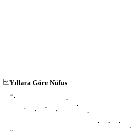
Yıllara Göre Nüfus
510
454