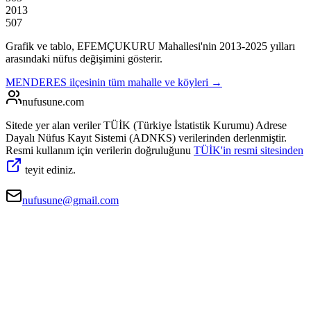
2013
507
Grafik ve tablo,
EFEMÇUKURU
Mahallesi'nin
2013
-
2025
yılları
arasındaki nüfus değişimini gösterir.
MENDERES
ilçesinin tüm mahalle ve köyleri →
nufusune
.com
Sitede yer alan veriler TÜİK (Türkiye İstatistik Kurumu) Adrese
Dayalı Nüfus Kayıt Sistemi (ADNKS) verilerinden derlenmiştir.
Resmi kullanım için verilerin doğruluğunu
TÜİK'in resmi sitesinden
teyit ediniz.
nufusune@gmail.com