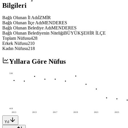
Bilgileri
Bağlı Olunan İl Adı
İZMİR
Bağlı Olunan İlçe Adı
MENDERES
Bağlı Olunan Belediye Adı
MENDERES
Bağlı Olunan Belediyenin Niteliği
BÜYÜKŞEHİR İLÇE
Toplam Nüfusu
428
Erkek Nüfusu
210
Kadın Nüfusu
218
Yıllara Göre Nüfus
530
419
2013
2015
2017
2019
2021
2023
Yıl