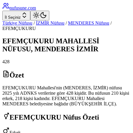
nufusune
.com
İl Seçiniz
Türkiye Nüfusu
/
İZMİR
Nüfusu
/
MENDERES
Nüfusu
/
EFEMÇUKURU
EFEMÇUKURU
MAHALLESİ
NÜFUSU,
MENDERES
İZMİR
428
Özet
EFEMÇUKURU Mahallesi'nin (MENDERES, İZMİR) nüfusu
2025 yılı ADNKS verilerine göre 428 kişidir. Bu nüfusun 210 kişisi
erkek, 218 kişisi kadındır. EFEMÇUKURU Mahallesi
MENDERES belediyesine bağlıdır (BÜYÜKŞEHİR İLÇE).
EFEMÇUKURU
Nüfus Özeti
Erkek