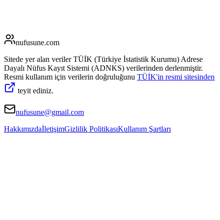
nufusune
.com
Sitede yer alan veriler TÜİK (Türkiye İstatistik Kurumu) Adrese
Dayalı Nüfus Kayıt Sistemi (ADNKS) verilerinden derlenmiştir.
Resmi kullanım için verilerin doğruluğunu
TÜİK'in resmi sitesinden
teyit ediniz.
nufusune@gmail.com
Hakkımızda
İletişim
Gizlilik Politikası
Kullanım Şartları