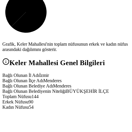
Grafik,
Keler
Mahallesi'nin toplam nüfusunun erkek ve kadın nüfus
arasındaki dağılımını gösterir.
Keler
Mahallesi Genel Bilgileri
Bağlı Olunan İl Adı
İzmir
Bağlı Olunan İlçe Adı
Menderes
Bağlı Olunan Belediye Adı
Menderes
Bağlı Olunan Belediyenin Niteliği
BÜYÜKŞEHİR İLÇE
Toplam Nüfusu
144
Erkek Nüfusu
90
Kadın Nüfusu
54