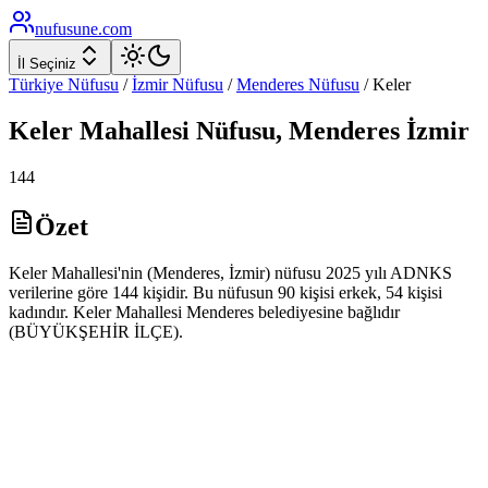
nufusune
.com
İl Seçiniz
Türkiye Nüfusu
/
İzmir
Nüfusu
/
Menderes
Nüfusu
/
Keler
Keler
Mahallesi Nüfusu,
Menderes
İzmir
144
Özet
Keler Mahallesi'nin (Menderes, İzmir) nüfusu 2025 yılı ADNKS
verilerine göre 144 kişidir. Bu nüfusun 90 kişisi erkek, 54 kişisi
kadındır. Keler Mahallesi Menderes belediyesine bağlıdır
(BÜYÜKŞEHİR İLÇE).