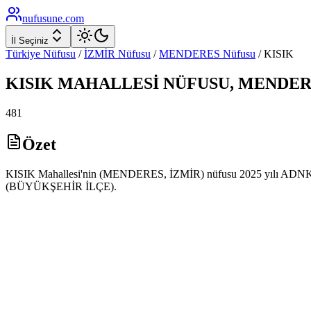
nufusune
.com
İl Seçiniz
Türkiye Nüfusu
/
İZMİR
Nüfusu
/
MENDERES
Nüfusu
/
KISIK
KISIK
MAHALLESİ NÜFUSU,
MENDER
481
Özet
KISIK Mahallesi'nin (MENDERES, İZMİR) nüfusu 2025 yılı ADNKS ver
(BÜYÜKŞEHİR İLÇE).