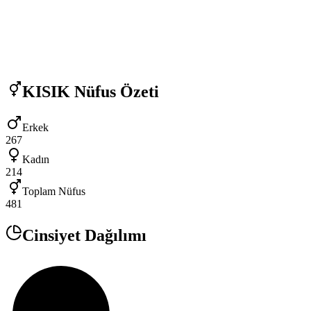
KISIK
Nüfus Özeti
Erkek
267
Kadın
214
Toplam Nüfus
481
Cinsiyet Dağılımı