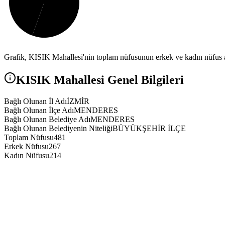
Grafik,
KISIK
Mahallesi'nin toplam nüfusunun erkek ve kadın nüfus ar
KISIK
Mahallesi Genel Bilgileri
Bağlı Olunan İl Adı
İZMİR
Bağlı Olunan İlçe Adı
MENDERES
Bağlı Olunan Belediye Adı
MENDERES
Bağlı Olunan Belediyenin Niteliği
BÜYÜKŞEHİR İLÇE
Toplam Nüfusu
481
Erkek Nüfusu
267
Kadın Nüfusu
214