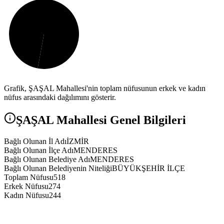
Grafik,
ŞAŞAL
Mahallesi'nin toplam nüfusunun erkek ve kadın
nüfus arasındaki dağılımını gösterir.
ŞAŞAL
Mahallesi Genel Bilgileri
Bağlı Olunan İl Adı
İZMİR
Bağlı Olunan İlçe Adı
MENDERES
Bağlı Olunan Belediye Adı
MENDERES
Bağlı Olunan Belediyenin Niteliği
BÜYÜKŞEHİR İLÇE
Toplam Nüfusu
518
Erkek Nüfusu
274
Kadın Nüfusu
244