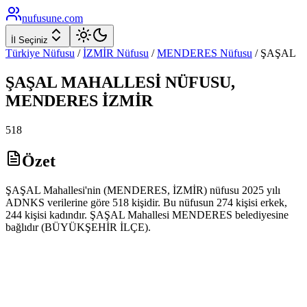
nufusune
.com
İl Seçiniz
Türkiye Nüfusu
/
İZMİR
Nüfusu
/
MENDERES
Nüfusu
/
ŞAŞAL
ŞAŞAL
MAHALLESİ NÜFUSU,
MENDERES
İZMİR
518
Özet
ŞAŞAL Mahallesi'nin (MENDERES, İZMİR) nüfusu 2025 yılı
ADNKS verilerine göre 518 kişidir. Bu nüfusun 274 kişisi erkek,
244 kişisi kadındır. ŞAŞAL Mahallesi MENDERES belediyesine
bağlıdır (BÜYÜKŞEHİR İLÇE).