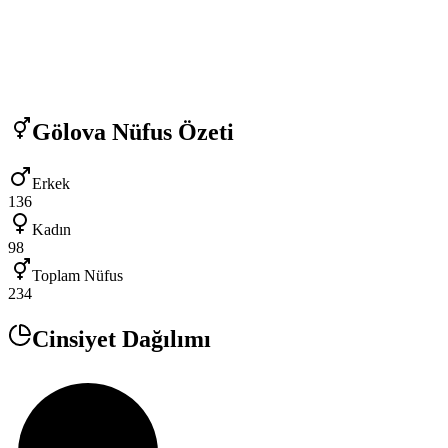
Gölova
Nüfus Özeti
Erkek
136
Kadın
98
Toplam Nüfus
234
Cinsiyet Dağılımı