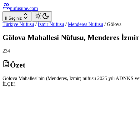
nufusune
.com
İl Seçiniz
Türkiye Nüfusu
/
İzmir
Nüfusu
/
Menderes
Nüfusu
/
Gölova
Gölova
Mahallesi Nüfusu,
Menderes
İzmir
234
Özet
Gölova Mahallesi'nin (Menderes, İzmir) nüfusu 2025 yılı ADNKS veri
İLÇE).