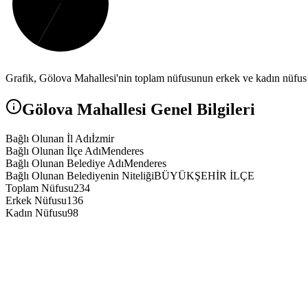
Grafik,
Gölova
Mahallesi'nin toplam nüfusunun erkek ve kadın nüfus a
Gölova
Mahallesi Genel Bilgileri
Bağlı Olunan İl Adı
İzmir
Bağlı Olunan İlçe Adı
Menderes
Bağlı Olunan Belediye Adı
Menderes
Bağlı Olunan Belediyenin Niteliği
BÜYÜKŞEHİR İLÇE
Toplam Nüfusu
234
Erkek Nüfusu
136
Kadın Nüfusu
98