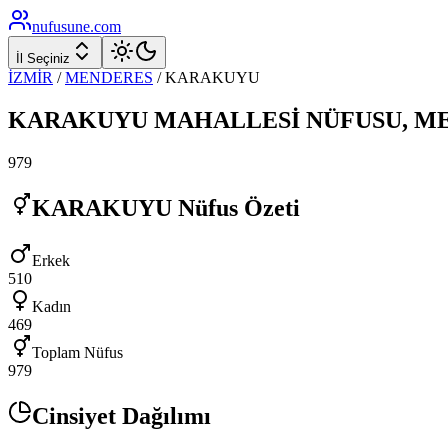
nufusune
.com
İl Seçiniz
İZMİR
/
MENDERES
/
KARAKUYU
KARAKUYU
MAHALLESİ NÜFUSU,
ME
979
KARAKUYU
Nüfus Özeti
Erkek
510
Kadın
469
Toplam Nüfus
979
Cinsiyet Dağılımı