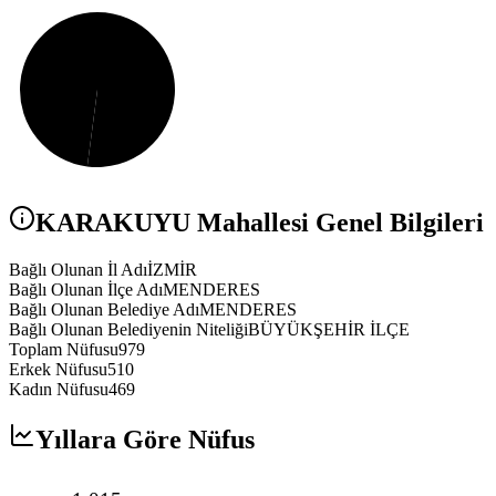
KARAKUYU
Mahallesi Genel Bilgileri
Bağlı Olunan İl Adı
İZMİR
Bağlı Olunan İlçe Adı
MENDERES
Bağlı Olunan Belediye Adı
MENDERES
Bağlı Olunan Belediyenin Niteliği
BÜYÜKŞEHİR İLÇE
Toplam Nüfusu
979
Erkek Nüfusu
510
Kadın Nüfusu
469
Yıllara Göre Nüfus