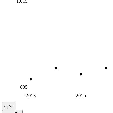
1.015
895
2013
2015
Yıl