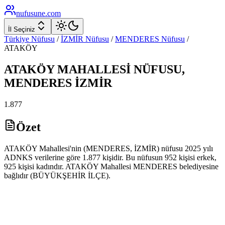
nufusune
.com
İl Seçiniz
Türkiye Nüfusu
/
İZMİR
Nüfusu
/
MENDERES
Nüfusu
/
ATAKÖY
ATAKÖY
MAHALLESİ NÜFUSU,
MENDERES
İZMİR
1.877
Özet
ATAKÖY Mahallesi'nin (MENDERES, İZMİR) nüfusu 2025 yılı
ADNKS verilerine göre 1.877 kişidir. Bu nüfusun 952 kişisi erkek,
925 kişisi kadındır. ATAKÖY Mahallesi MENDERES belediyesine
bağlıdır (BÜYÜKŞEHİR İLÇE).