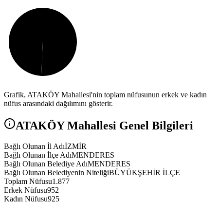
Grafik,
ATAKÖY
Mahallesi'nin toplam nüfusunun erkek ve kadın
nüfus arasındaki dağılımını gösterir.
ATAKÖY
Mahallesi Genel Bilgileri
Bağlı Olunan İl Adı
İZMİR
Bağlı Olunan İlçe Adı
MENDERES
Bağlı Olunan Belediye Adı
MENDERES
Bağlı Olunan Belediyenin Niteliği
BÜYÜKŞEHİR İLÇE
Toplam Nüfusu
1.877
Erkek Nüfusu
952
Kadın Nüfusu
925