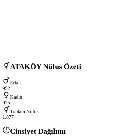
ATAKÖY
Nüfus Özeti
Erkek
952
Kadın
925
Toplam Nüfus
1.877
Cinsiyet Dağılımı