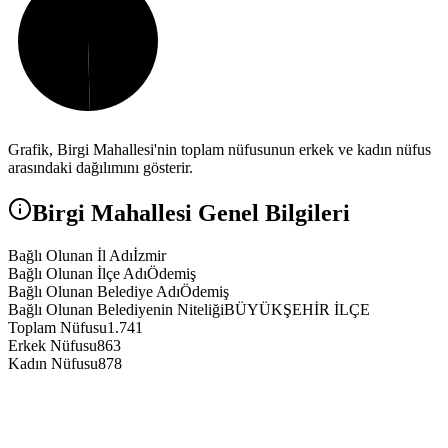
Grafik,
Birgi
Mahallesi'nin toplam nüfusunun erkek ve kadın nüfus
arasındaki dağılımını gösterir.
Birgi
Mahallesi Genel Bilgileri
Bağlı Olunan İl Adı
İzmir
Bağlı Olunan İlçe Adı
Ödemiş
Bağlı Olunan Belediye Adı
Ödemiş
Bağlı Olunan Belediyenin Niteliği
BÜYÜKŞEHİR İLÇE
Toplam Nüfusu
1.741
Erkek Nüfusu
863
Kadın Nüfusu
878