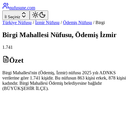
nufusune
.com
İl Seçiniz
Türkiye Nüfusu
/
İzmir
Nüfusu
/
Ödemiş
Nüfusu
/
Birgi
Birgi
Mahallesi Nüfusu,
Ödemiş
İzmir
1.741
Özet
Birgi Mahallesi'nin (Ödemiş, İzmir) nüfusu 2025 yılı ADNKS
verilerine göre 1.741 kişidir. Bu nüfusun 863 kişisi erkek, 878 kişisi
kadındır. Birgi Mahallesi Ödemiş belediyesine bağlıdır
(BÜYÜKŞEHİR İLÇE).