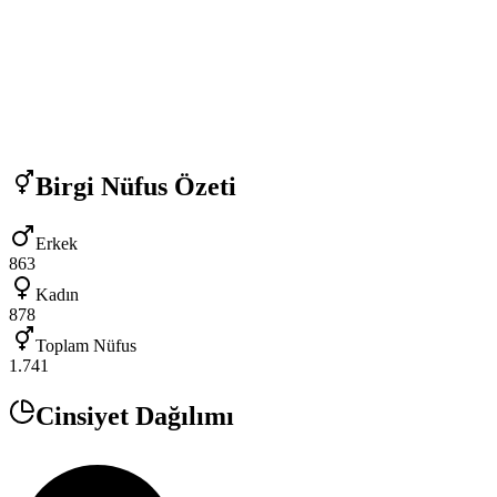
Birgi
Nüfus Özeti
Erkek
863
Kadın
878
Toplam Nüfus
1.741
Cinsiyet Dağılımı