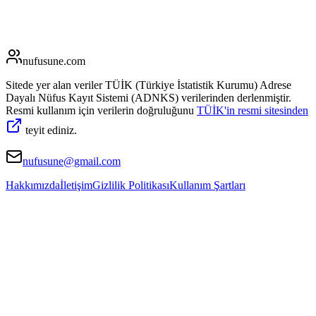
nufusune
.com
Sitede yer alan veriler TÜİK (Türkiye İstatistik Kurumu) Adrese
Dayalı Nüfus Kayıt Sistemi (ADNKS) verilerinden derlenmiştir.
Resmi kullanım için verilerin doğruluğunu
TÜİK'in resmi sitesinden
teyit ediniz.
nufusune@gmail.com
Hakkımızda
İletişim
Gizlilik Politikası
Kullanım Şartları