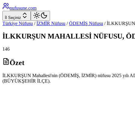
nufusune
.com
İl Seçiniz
Türkiye Nüfusu
/
İZMİR
Nüfusu
/
ÖDEMİŞ
Nüfusu
/
İLKKURŞU
İLKKURŞUN
MAHALLESİ NÜFUSU,
Ö
146
Özet
İLKKURŞUN Mahallesi'nin (ÖDEMİŞ, İZMİR) nüfusu 2025 yılı ADNKS 
(BÜYÜKŞEHİR İLÇE).