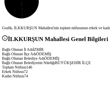
Grafik,
İLKKURŞUN
Mahallesi'nin toplam nüfusunun erkek ve kadın 
İLKKURŞUN
Mahallesi Genel Bilgileri
Bağlı Olunan İl Adı
İZMİR
Bağlı Olunan İlçe Adı
ÖDEMİŞ
Bağlı Olunan Belediye Adı
ÖDEMİŞ
Bağlı Olunan Belediyenin Niteliği
BÜYÜKŞEHİR İLÇE
Toplam Nüfusu
146
Erkek Nüfusu
72
Kadın Nüfusu
74