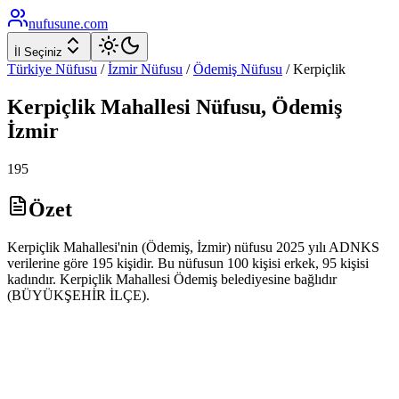
nufusune
.com
İl Seçiniz
Türkiye Nüfusu
/
İzmir
Nüfusu
/
Ödemiş
Nüfusu
/
Kerpiçlik
Kerpiçlik
Mahallesi Nüfusu,
Ödemiş
İzmir
195
Özet
Kerpiçlik Mahallesi'nin (Ödemiş, İzmir) nüfusu 2025 yılı ADNKS
verilerine göre 195 kişidir. Bu nüfusun 100 kişisi erkek, 95 kişisi
kadındır. Kerpiçlik Mahallesi Ödemiş belediyesine bağlıdır
(BÜYÜKŞEHİR İLÇE).