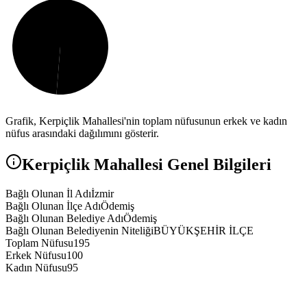
Grafik,
Kerpiçlik
Mahallesi'nin toplam nüfusunun erkek ve kadın
nüfus arasındaki dağılımını gösterir.
Kerpiçlik
Mahallesi Genel Bilgileri
Bağlı Olunan İl Adı
İzmir
Bağlı Olunan İlçe Adı
Ödemiş
Bağlı Olunan Belediye Adı
Ödemiş
Bağlı Olunan Belediyenin Niteliği
BÜYÜKŞEHİR İLÇE
Toplam Nüfusu
195
Erkek Nüfusu
100
Kadın Nüfusu
95