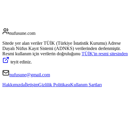
nufusune
.com
Sitede yer alan veriler TÜİK (Türkiye İstatistik Kurumu) Adrese
Dayalı Nüfus Kayıt Sistemi (ADNKS) verilerinden derlenmiştir.
Resmi kullanım için verilerin doğruluğunu
TÜİK'in resmi sitesinden
teyit ediniz.
nufusune@gmail.com
Hakkımızda
İletişim
Gizlilik Politikası
Kullanım Şartları