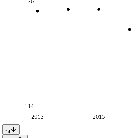
176
114
2013
2015
Yıl