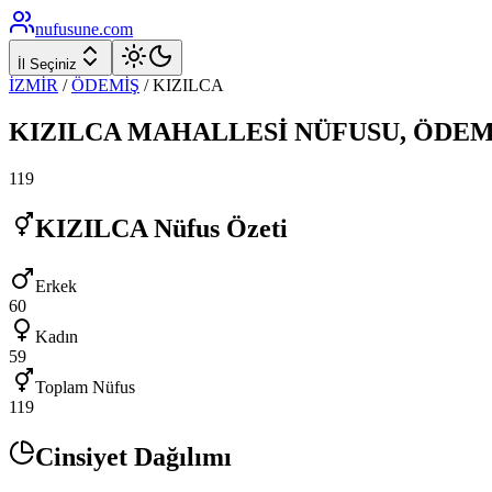
nufusune
.com
İl Seçiniz
İZMİR
/
ÖDEMİŞ
/
KIZILCA
KIZILCA
MAHALLESİ NÜFUSU,
ÖDEM
119
KIZILCA
Nüfus Özeti
Erkek
60
Kadın
59
Toplam Nüfus
119
Cinsiyet Dağılımı