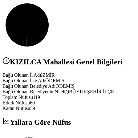
KIZILCA
Mahallesi Genel Bilgileri
Bağlı Olunan İl Adı
İZMİR
Bağlı Olunan İlçe Adı
ÖDEMİŞ
Bağlı Olunan Belediye Adı
ÖDEMİŞ
Bağlı Olunan Belediyenin Niteliği
BÜYÜKŞEHİR İLÇE
Toplam Nüfusu
119
Erkek Nüfusu
60
Kadın Nüfusu
59
Yıllara Göre Nüfus