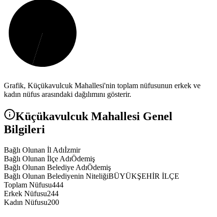
Grafik,
Küçükavulcuk
Mahallesi'nin toplam nüfusunun erkek ve
kadın nüfus arasındaki dağılımını gösterir.
Küçükavulcuk
Mahallesi Genel
Bilgileri
Bağlı Olunan İl Adı
İzmir
Bağlı Olunan İlçe Adı
Ödemiş
Bağlı Olunan Belediye Adı
Ödemiş
Bağlı Olunan Belediyenin Niteliği
BÜYÜKŞEHİR İLÇE
Toplam Nüfusu
444
Erkek Nüfusu
244
Kadın Nüfusu
200