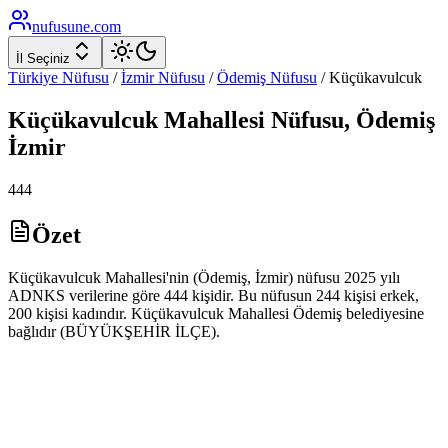
nufusune
.com
İl Seçiniz
Türkiye Nüfusu
/
İzmir
Nüfusu
/
Ödemiş
Nüfusu
/
Küçükavulcuk
Küçükavulcuk
Mahallesi Nüfusu,
Ödemiş
İzmir
444
Özet
Küçükavulcuk Mahallesi'nin (Ödemiş, İzmir) nüfusu 2025 yılı
ADNKS verilerine göre 444 kişidir. Bu nüfusun 244 kişisi erkek,
200 kişisi kadındır. Küçükavulcuk Mahallesi Ödemiş belediyesine
bağlıdır (BÜYÜKŞEHİR İLÇE).