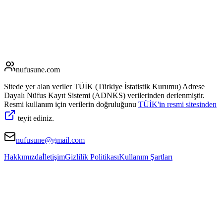
nufusune
.com
Sitede yer alan veriler TÜİK (Türkiye İstatistik Kurumu) Adrese
Dayalı Nüfus Kayıt Sistemi (ADNKS) verilerinden derlenmiştir.
Resmi kullanım için verilerin doğruluğunu
TÜİK'in resmi sitesinden
teyit ediniz.
nufusune@gmail.com
Hakkımızda
İletişim
Gizlilik Politikası
Kullanım Şartları