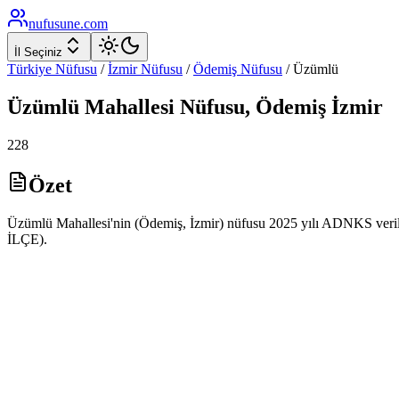
nufusune
.com
İl Seçiniz
Türkiye Nüfusu
/
İzmir
Nüfusu
/
Ödemiş
Nüfusu
/
Üzümlü
Üzümlü
Mahallesi Nüfusu,
Ödemiş
İzmir
228
Özet
Üzümlü Mahallesi'nin (Ödemiş, İzmir) nüfusu 2025 yılı ADNKS veril
İLÇE).