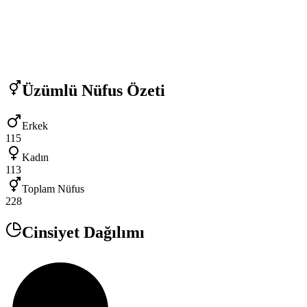
Üzümlü
Nüfus Özeti
Erkek
115
Kadın
113
Toplam Nüfus
228
Cinsiyet Dağılımı