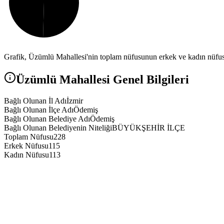
Grafik,
Üzümlü
Mahallesi'nin toplam nüfusunun erkek ve kadın nüfus a
Üzümlü
Mahallesi Genel Bilgileri
Bağlı Olunan İl Adı
İzmir
Bağlı Olunan İlçe Adı
Ödemiş
Bağlı Olunan Belediye Adı
Ödemiş
Bağlı Olunan Belediyenin Niteliği
BÜYÜKŞEHİR İLÇE
Toplam Nüfusu
228
Erkek Nüfusu
115
Kadın Nüfusu
113