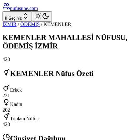
nufusune
.com
İl Seçiniz
İZMİR
/
ÖDEMİŞ
/
KEMENLER
KEMENLER
MAHALLESİ NÜFUSU,
ÖDEMİŞ
İZMİR
423
KEMENLER
Nüfus Özeti
Erkek
221
Kadın
202
Toplam Nüfus
423
Cinsiyet Dağılımı