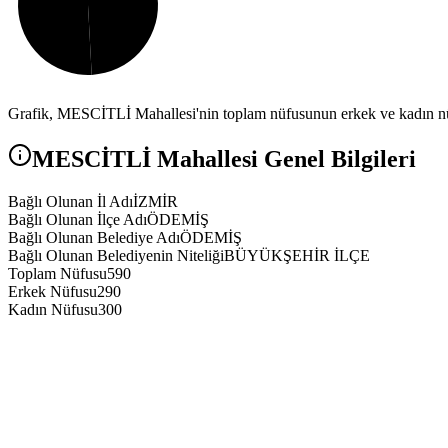
Grafik,
MESCİTLİ
Mahallesi'nin toplam nüfusunun erkek ve kadın nüf
MESCİTLİ
Mahallesi Genel Bilgileri
Bağlı Olunan İl Adı
İZMİR
Bağlı Olunan İlçe Adı
ÖDEMİŞ
Bağlı Olunan Belediye Adı
ÖDEMİŞ
Bağlı Olunan Belediyenin Niteliği
BÜYÜKŞEHİR İLÇE
Toplam Nüfusu
590
Erkek Nüfusu
290
Kadın Nüfusu
300