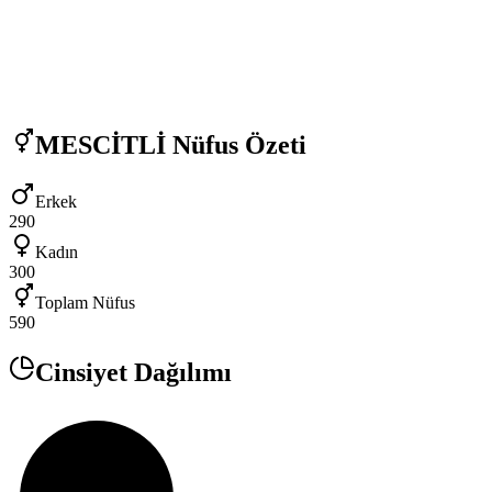
MESCİTLİ
Nüfus Özeti
Erkek
290
Kadın
300
Toplam Nüfus
590
Cinsiyet Dağılımı