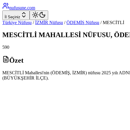
nufusune
.com
İl Seçiniz
Türkiye Nüfusu
/
İZMİR
Nüfusu
/
ÖDEMİŞ
Nüfusu
/
MESCİTLİ
MESCİTLİ
MAHALLESİ NÜFUSU,
ÖDE
590
Özet
MESCİTLİ Mahallesi'nin (ÖDEMİŞ, İZMİR) nüfusu 2025 yılı ADNKS ve
(BÜYÜKŞEHİR İLÇE).