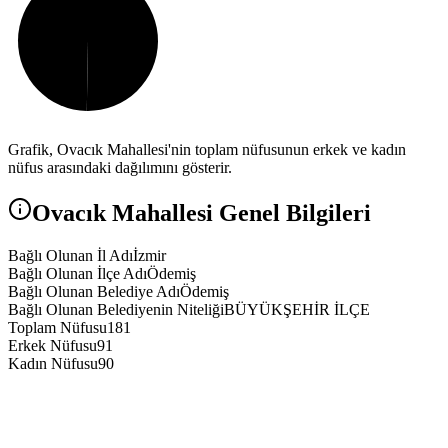
Grafik,
Ovacık
Mahallesi'nin toplam nüfusunun erkek ve kadın
nüfus arasındaki dağılımını gösterir.
Ovacık
Mahallesi Genel Bilgileri
Bağlı Olunan İl Adı
İzmir
Bağlı Olunan İlçe Adı
Ödemiş
Bağlı Olunan Belediye Adı
Ödemiş
Bağlı Olunan Belediyenin Niteliği
BÜYÜKŞEHİR İLÇE
Toplam Nüfusu
181
Erkek Nüfusu
91
Kadın Nüfusu
90