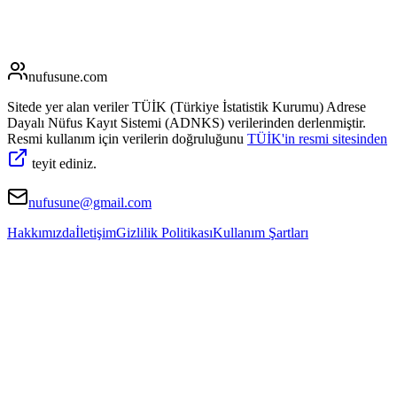
nufusune
.com
Sitede yer alan veriler TÜİK (Türkiye İstatistik Kurumu) Adrese
Dayalı Nüfus Kayıt Sistemi (ADNKS) verilerinden derlenmiştir.
Resmi kullanım için verilerin doğruluğunu
TÜİK'in resmi sitesinden
teyit ediniz.
nufusune@gmail.com
Hakkımızda
İletişim
Gizlilik Politikası
Kullanım Şartları