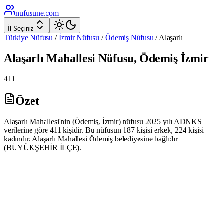
nufusune
.com
İl Seçiniz
Türkiye Nüfusu
/
İzmir
Nüfusu
/
Ödemiş
Nüfusu
/
Alaşarlı
Alaşarlı
Mahallesi Nüfusu,
Ödemiş
İzmir
411
Özet
Alaşarlı Mahallesi'nin (Ödemiş, İzmir) nüfusu 2025 yılı ADNKS
verilerine göre 411 kişidir. Bu nüfusun 187 kişisi erkek, 224 kişisi
kadındır. Alaşarlı Mahallesi Ödemiş belediyesine bağlıdır
(BÜYÜKŞEHİR İLÇE).