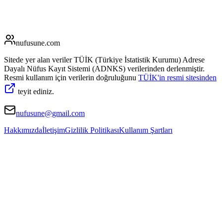
nufusune
.com
Sitede yer alan veriler TÜİK (Türkiye İstatistik Kurumu) Adrese
Dayalı Nüfus Kayıt Sistemi (ADNKS) verilerinden derlenmiştir.
Resmi kullanım için verilerin doğruluğunu
TÜİK'in resmi sitesinden
teyit ediniz.
nufusune@gmail.com
Hakkımızda
İletişim
Gizlilik Politikası
Kullanım Şartları