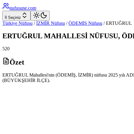
nufusune
.com
İl Seçiniz
Türkiye Nüfusu
/
İZMİR
Nüfusu
/
ÖDEMİŞ
Nüfusu
/
ERTUĞRUL
ERTUĞRUL
MAHALLESİ NÜFUSU,
ÖD
520
Özet
ERTUĞRUL Mahallesi'nin (ÖDEMİŞ, İZMİR) nüfusu 2025 yılı ADNKS v
(BÜYÜKŞEHİR İLÇE).