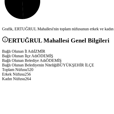
Grafik,
ERTUĞRUL
Mahallesi'nin toplam nüfusunun erkek ve kadın n
ERTUĞRUL
Mahallesi Genel Bilgileri
Bağlı Olunan İl Adı
İZMİR
Bağlı Olunan İlçe Adı
ÖDEMİŞ
Bağlı Olunan Belediye Adı
ÖDEMİŞ
Bağlı Olunan Belediyenin Niteliği
BÜYÜKŞEHİR İLÇE
Toplam Nüfusu
520
Erkek Nüfusu
256
Kadın Nüfusu
264