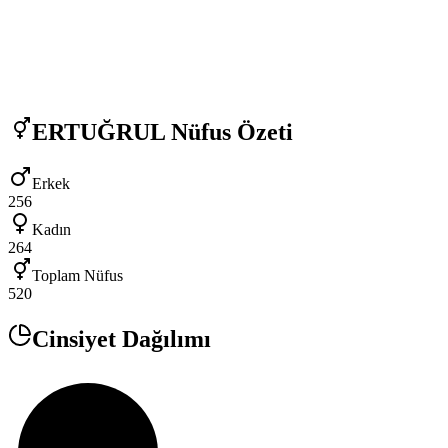
ERTUĞRUL
Nüfus Özeti
Erkek
256
Kadın
264
Toplam Nüfus
520
Cinsiyet Dağılımı