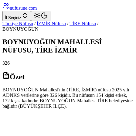
nufusune
.com
İl Seçiniz
Türkiye Nüfusu
/
İZMİR
Nüfusu
/
TİRE
Nüfusu
/
BOYNUYOĞUN
BOYNUYOĞUN
MAHALLESİ
NÜFUSU,
TİRE
İZMİR
326
Özet
BOYNUYOĞUN Mahallesi'nin (TİRE, İZMİR) nüfusu 2025 yılı
ADNKS verilerine göre 326 kişidir. Bu nüfusun 154 kişisi erkek,
172 kişisi kadındır. BOYNUYOĞUN Mahallesi TİRE belediyesine
bağlıdır (BÜYÜKŞEHİR İLÇE).