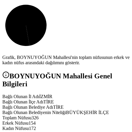
Grafik,
BOYNUYOĞUN
Mahallesi'nin toplam nüfusunun erkek ve
kadın nüfus arasındaki dağılımını gösterir.
BOYNUYOĞUN
Mahallesi Genel
Bilgileri
Bağlı Olunan İl Adı
İZMİR
Bağlı Olunan İlçe Adı
TİRE
Bağlı Olunan Belediye Adı
TİRE
Bağlı Olunan Belediyenin Niteliği
BÜYÜKŞEHİR İLÇE
Toplam Nüfusu
326
Erkek Nüfusu
154
Kadın Nüfusu
172