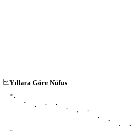
Yıllara Göre Nüfus
424
317