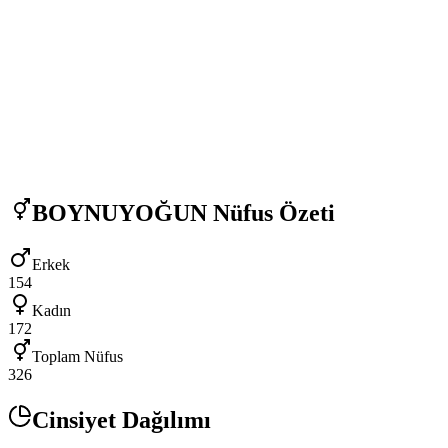
BOYNUYOĞUN
Nüfus Özeti
Erkek
154
Kadın
172
Toplam Nüfus
326
Cinsiyet Dağılımı