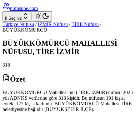
nufusune
.com
İl Seçiniz
Türkiye Nüfusu
/
İZMİR
Nüfusu
/
TİRE
Nüfusu
/
BÜYÜKKÖMÜRCÜ
BÜYÜKKÖMÜRCÜ
MAHALLESİ
NÜFUSU,
TİRE
İZMİR
318
Özet
BÜYÜKKÖMÜRCÜ Mahallesi'nin (TİRE, İZMİR) nüfusu 2025
yılı ADNKS verilerine göre 318 kişidir. Bu nüfusun 191 kişisi
erkek, 127 kişisi kadındır. BÜYÜKKÖMÜRCÜ Mahallesi TİRE
belediyesine bağlıdır (BÜYÜKŞEHİR İLÇE).