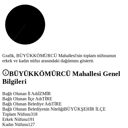
Grafik,
BÜYÜKKÖMÜRCÜ
Mahallesi'nin toplam nüfusunun
erkek ve kadın nüfus arasındaki dağılımını gösterir.
BÜYÜKKÖMÜRCÜ
Mahallesi Genel
Bilgileri
Bağlı Olunan İl Adı
İZMİR
Bağlı Olunan İlçe Adı
TİRE
Bağlı Olunan Belediye Adı
TİRE
Bağlı Olunan Belediyenin Niteliği
BÜYÜKŞEHİR İLÇE
Toplam Nüfusu
318
Erkek Nüfusu
191
Kadın Nüfusu
127