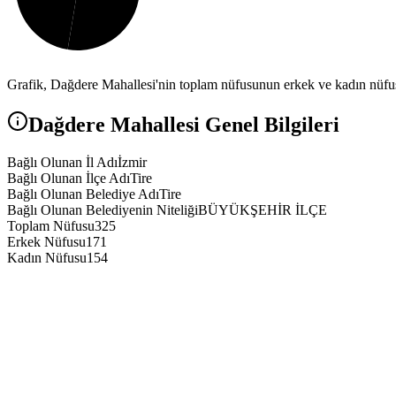
Grafik,
Dağdere
Mahallesi'nin toplam nüfusunun erkek ve kadın nüfus 
Dağdere
Mahallesi Genel Bilgileri
Bağlı Olunan İl Adı
İzmir
Bağlı Olunan İlçe Adı
Tire
Bağlı Olunan Belediye Adı
Tire
Bağlı Olunan Belediyenin Niteliği
BÜYÜKŞEHİR İLÇE
Toplam Nüfusu
325
Erkek Nüfusu
171
Kadın Nüfusu
154