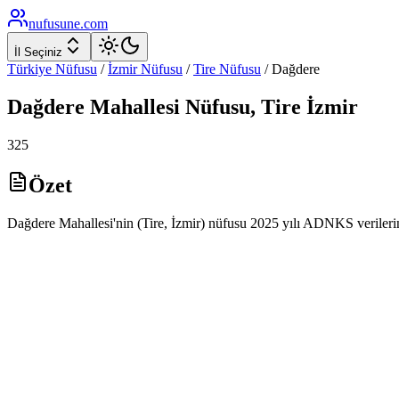
nufusune
.com
İl Seçiniz
Türkiye Nüfusu
/
İzmir
Nüfusu
/
Tire
Nüfusu
/
Dağdere
Dağdere
Mahallesi Nüfusu,
Tire
İzmir
325
Özet
Dağdere Mahallesi'nin (Tire, İzmir) nüfusu 2025 yılı ADNKS verileri