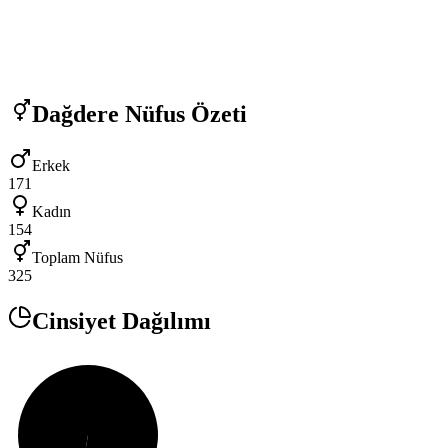
Dağdere
Nüfus Özeti
Erkek
171
Kadın
154
Toplam Nüfus
325
Cinsiyet Dağılımı