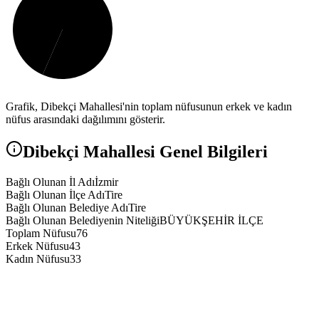
Grafik,
Dibekçi
Mahallesi'nin toplam nüfusunun erkek ve kadın
nüfus arasındaki dağılımını gösterir.
Dibekçi
Mahallesi Genel Bilgileri
Bağlı Olunan İl Adı
İzmir
Bağlı Olunan İlçe Adı
Tire
Bağlı Olunan Belediye Adı
Tire
Bağlı Olunan Belediyenin Niteliği
BÜYÜKŞEHİR İLÇE
Toplam Nüfusu
76
Erkek Nüfusu
43
Kadın Nüfusu
33