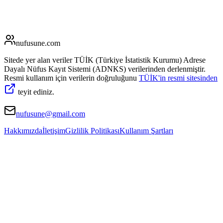
nufusune
.com
Sitede yer alan veriler TÜİK (Türkiye İstatistik Kurumu) Adrese
Dayalı Nüfus Kayıt Sistemi (ADNKS) verilerinden derlenmiştir.
Resmi kullanım için verilerin doğruluğunu
TÜİK'in resmi sitesinden
teyit ediniz.
nufusune@gmail.com
Hakkımızda
İletişim
Gizlilik Politikası
Kullanım Şartları