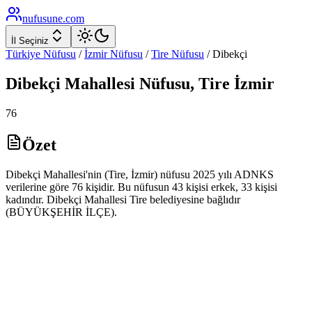
nufusune
.com
İl Seçiniz
Türkiye Nüfusu
/
İzmir
Nüfusu
/
Tire
Nüfusu
/
Dibekçi
Dibekçi
Mahallesi Nüfusu,
Tire
İzmir
76
Özet
Dibekçi Mahallesi'nin (Tire, İzmir) nüfusu 2025 yılı ADNKS
verilerine göre 76 kişidir. Bu nüfusun 43 kişisi erkek, 33 kişisi
kadındır. Dibekçi Mahallesi Tire belediyesine bağlıdır
(BÜYÜKŞEHİR İLÇE).