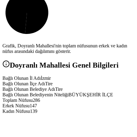
Grafik,
Doyranlı
Mahallesi'nin toplam nüfusunun erkek ve kadın
nüfus arasındaki dağılımını gösterir.
Doyranlı
Mahallesi Genel Bilgileri
Bağlı Olunan İl Adı
İzmir
Bağlı Olunan İlçe Adı
Tire
Bağlı Olunan Belediye Adı
Tire
Bağlı Olunan Belediyenin Niteliği
BÜYÜKŞEHİR İLÇE
Toplam Nüfusu
286
Erkek Nüfusu
147
Kadın Nüfusu
139