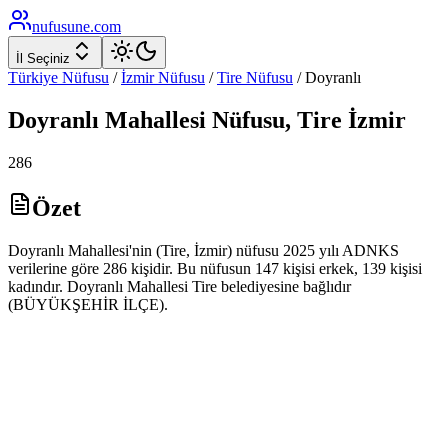
nufusune
.com
İl Seçiniz
Türkiye Nüfusu
/
İzmir
Nüfusu
/
Tire
Nüfusu
/
Doyranlı
Doyranlı
Mahallesi Nüfusu,
Tire
İzmir
286
Özet
Doyranlı Mahallesi'nin (Tire, İzmir) nüfusu 2025 yılı ADNKS
verilerine göre 286 kişidir. Bu nüfusun 147 kişisi erkek, 139 kişisi
kadındır. Doyranlı Mahallesi Tire belediyesine bağlıdır
(BÜYÜKŞEHİR İLÇE).