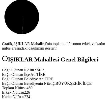
Grafik,
IŞIKLAR
Mahallesi'nin toplam nüfusunun erkek ve kadın
nüfus arasındaki dağılımını gösterir.
IŞIKLAR
Mahallesi Genel Bilgileri
Bağlı Olunan İl Adı
İZMİR
Bağlı Olunan İlçe Adı
TİRE
Bağlı Olunan Belediye Adı
TİRE
Bağlı Olunan Belediyenin Niteliği
BÜYÜKŞEHİR İLÇE
Toplam Nüfusu
460
Erkek Nüfusu
226
Kadın Nüfusu
234