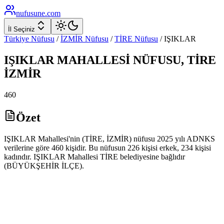
nufusune
.com
İl Seçiniz
Türkiye Nüfusu
/
İZMİR
Nüfusu
/
TİRE
Nüfusu
/
IŞIKLAR
IŞIKLAR
MAHALLESİ NÜFUSU,
TİRE
İZMİR
460
Özet
IŞIKLAR Mahallesi'nin (TİRE, İZMİR) nüfusu 2025 yılı ADNKS
verilerine göre 460 kişidir. Bu nüfusun 226 kişisi erkek, 234 kişisi
kadındır. IŞIKLAR Mahallesi TİRE belediyesine bağlıdır
(BÜYÜKŞEHİR İLÇE).