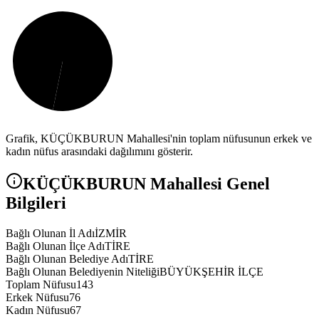
Grafik,
KÜÇÜKBURUN
Mahallesi'nin toplam nüfusunun erkek ve
kadın nüfus arasındaki dağılımını gösterir.
KÜÇÜKBURUN
Mahallesi Genel
Bilgileri
Bağlı Olunan İl Adı
İZMİR
Bağlı Olunan İlçe Adı
TİRE
Bağlı Olunan Belediye Adı
TİRE
Bağlı Olunan Belediyenin Niteliği
BÜYÜKŞEHİR İLÇE
Toplam Nüfusu
143
Erkek Nüfusu
76
Kadın Nüfusu
67