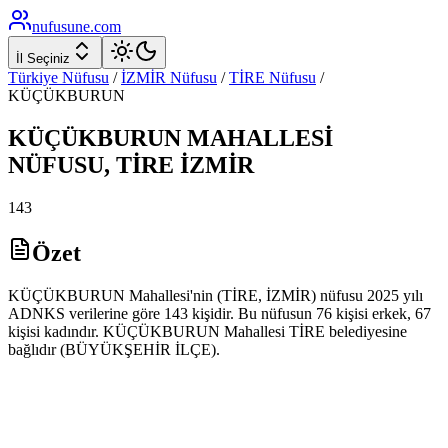
nufusune
.com
İl Seçiniz
Türkiye Nüfusu
/
İZMİR
Nüfusu
/
TİRE
Nüfusu
/
KÜÇÜKBURUN
KÜÇÜKBURUN
MAHALLESİ
NÜFUSU,
TİRE
İZMİR
143
Özet
KÜÇÜKBURUN Mahallesi'nin (TİRE, İZMİR) nüfusu 2025 yılı
ADNKS verilerine göre 143 kişidir. Bu nüfusun 76 kişisi erkek, 67
kişisi kadındır. KÜÇÜKBURUN Mahallesi TİRE belediyesine
bağlıdır (BÜYÜKŞEHİR İLÇE).