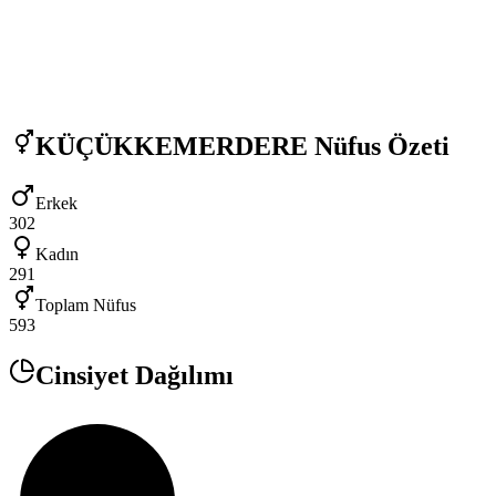
KÜÇÜKKEMERDERE
Nüfus Özeti
Erkek
302
Kadın
291
Toplam Nüfus
593
Cinsiyet Dağılımı