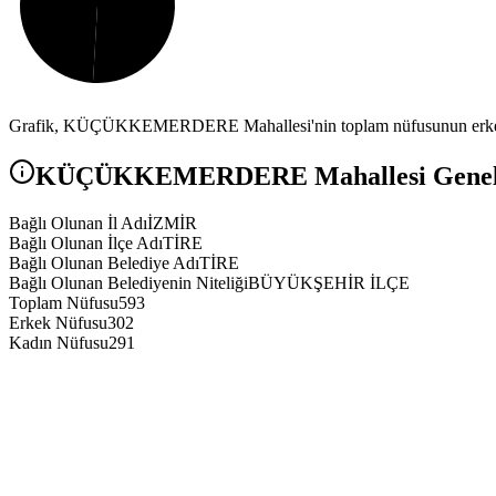
Grafik,
KÜÇÜKKEMERDERE
Mahallesi'nin toplam nüfusunun erkek
KÜÇÜKKEMERDERE
Mahallesi Genel 
Bağlı Olunan İl Adı
İZMİR
Bağlı Olunan İlçe Adı
TİRE
Bağlı Olunan Belediye Adı
TİRE
Bağlı Olunan Belediyenin Niteliği
BÜYÜKŞEHİR İLÇE
Toplam Nüfusu
593
Erkek Nüfusu
302
Kadın Nüfusu
291