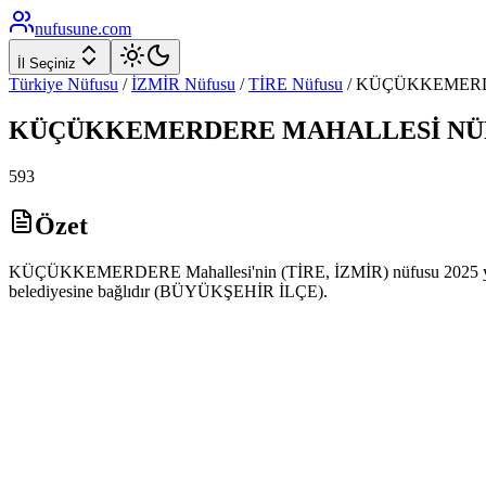
nufusune
.com
İl Seçiniz
Türkiye Nüfusu
/
İZMİR
Nüfusu
/
TİRE
Nüfusu
/
KÜÇÜKKEMER
KÜÇÜKKEMERDERE
MAHALLESİ NÜ
593
Özet
KÜÇÜKKEMERDERE Mahallesi'nin (TİRE, İZMİR) nüfusu 2025 yılı 
belediyesine bağlıdır (BÜYÜKŞEHİR İLÇE).