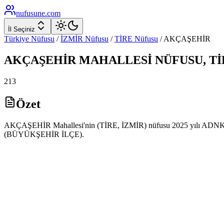
nufusune
.com
İl Seçiniz
Türkiye Nüfusu
/
İZMİR
Nüfusu
/
TİRE
Nüfusu
/
AKÇAŞEHİR
AKÇAŞEHİR
MAHALLESİ NÜFUSU,
Tİ
213
Özet
AKÇAŞEHİR Mahallesi'nin (TİRE, İZMİR) nüfusu 2025 yılı ADNKS ver
(BÜYÜKŞEHİR İLÇE).