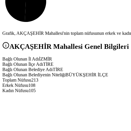
Grafik,
AKÇAŞEHİR
Mahallesi'nin toplam nüfusunun erkek ve kadın 
AKÇAŞEHİR
Mahallesi Genel Bilgileri
Bağlı Olunan İl Adı
İZMİR
Bağlı Olunan İlçe Adı
TİRE
Bağlı Olunan Belediye Adı
TİRE
Bağlı Olunan Belediyenin Niteliği
BÜYÜKŞEHİR İLÇE
Toplam Nüfusu
213
Erkek Nüfusu
108
Kadın Nüfusu
105