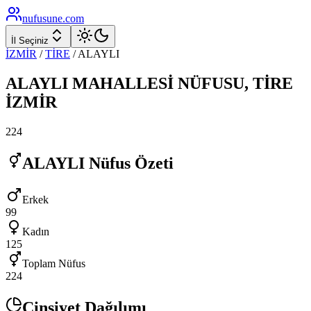
nufusune
.com
İl Seçiniz
İZMİR
/
TİRE
/
ALAYLI
ALAYLI
MAHALLESİ NÜFUSU,
TİRE
İZMİR
224
ALAYLI
Nüfus Özeti
Erkek
99
Kadın
125
Toplam Nüfus
224
Cinsiyet Dağılımı