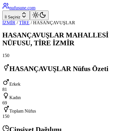
nufusune
.com
İl Seçiniz
İZMİR
/
TİRE
/
HASANÇAVUŞLAR
HASANÇAVUŞLAR
MAHALLESİ
NÜFUSU,
TİRE
İZMİR
150
HASANÇAVUŞLAR
Nüfus Özeti
Erkek
81
Kadın
69
Toplam Nüfus
150
Cinsiyet Dağılımı