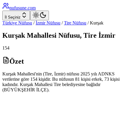
nufusune
.com
İl Seçiniz
Türkiye Nüfusu
/
İzmir
Nüfusu
/
Tire
Nüfusu
/
Kurşak
Kurşak
Mahallesi Nüfusu,
Tire
İzmir
154
Özet
Kurşak Mahallesi'nin (Tire, İzmir) nüfusu 2025 yılı ADNKS
verilerine göre 154 kişidir. Bu nüfusun 81 kişisi erkek, 73 kişisi
kadındır. Kurşak Mahallesi Tire belediyesine bağlıdır
(BÜYÜKŞEHİR İLÇE).