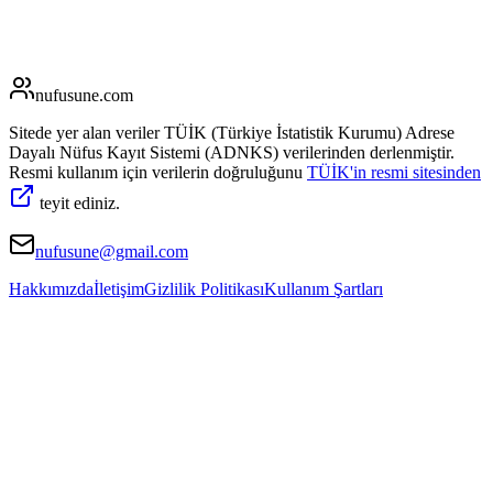
nufusune
.com
Sitede yer alan veriler TÜİK (Türkiye İstatistik Kurumu) Adrese
Dayalı Nüfus Kayıt Sistemi (ADNKS) verilerinden derlenmiştir.
Resmi kullanım için verilerin doğruluğunu
TÜİK'in resmi sitesinden
teyit ediniz.
nufusune@gmail.com
Hakkımızda
İletişim
Gizlilik Politikası
Kullanım Şartları