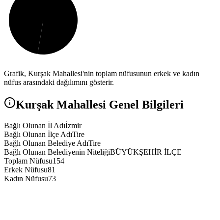
Grafik,
Kurşak
Mahallesi'nin toplam nüfusunun erkek ve kadın
nüfus arasındaki dağılımını gösterir.
Kurşak
Mahallesi Genel Bilgileri
Bağlı Olunan İl Adı
İzmir
Bağlı Olunan İlçe Adı
Tire
Bağlı Olunan Belediye Adı
Tire
Bağlı Olunan Belediyenin Niteliği
BÜYÜKŞEHİR İLÇE
Toplam Nüfusu
154
Erkek Nüfusu
81
Kadın Nüfusu
73