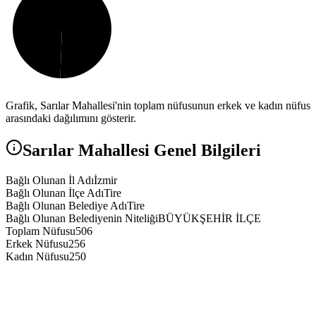
Grafik,
Sarılar
Mahallesi'nin toplam nüfusunun erkek ve kadın nüfus
arasındaki dağılımını gösterir.
Sarılar
Mahallesi Genel Bilgileri
Bağlı Olunan İl Adı
İzmir
Bağlı Olunan İlçe Adı
Tire
Bağlı Olunan Belediye Adı
Tire
Bağlı Olunan Belediyenin Niteliği
BÜYÜKŞEHİR İLÇE
Toplam Nüfusu
506
Erkek Nüfusu
256
Kadın Nüfusu
250