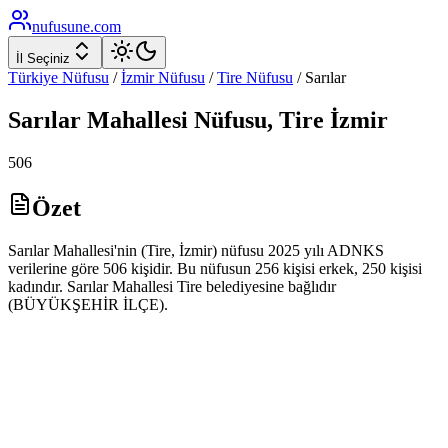
nufusune
.com
İl Seçiniz
Türkiye Nüfusu
/
İzmir
Nüfusu
/
Tire
Nüfusu
/
Sarılar
Sarılar
Mahallesi Nüfusu,
Tire
İzmir
506
Özet
Sarılar Mahallesi'nin (Tire, İzmir) nüfusu 2025 yılı ADNKS
verilerine göre 506 kişidir. Bu nüfusun 256 kişisi erkek, 250 kişisi
kadındır. Sarılar Mahallesi Tire belediyesine bağlıdır
(BÜYÜKŞEHİR İLÇE).