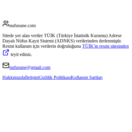
nufusune
.com
Sitede yer alan veriler TÜİK (Türkiye İstatistik Kurumu) Adrese
Dayalı Nüfus Kayıt Sistemi (ADNKS) verilerinden derlenmiştir.
Resmi kullanım için verilerin doğruluğunu
TÜİK'in resmi sitesinden
teyit ediniz.
nufusune@gmail.com
Hakkımızda
İletişim
Gizlilik Politikası
Kullanım Şartları