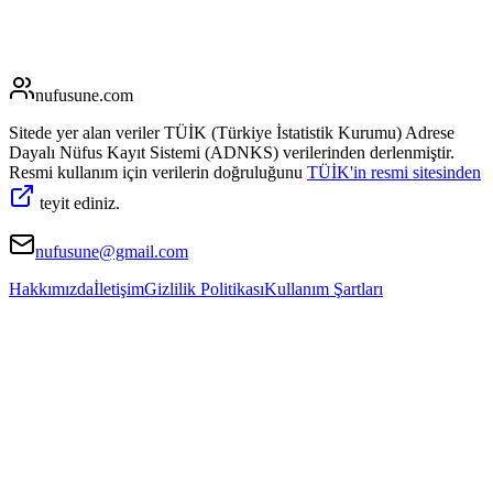
nufusune
.com
Sitede yer alan veriler TÜİK (Türkiye İstatistik Kurumu) Adrese
Dayalı Nüfus Kayıt Sistemi (ADNKS) verilerinden derlenmiştir.
Resmi kullanım için verilerin doğruluğunu
TÜİK'in resmi sitesinden
teyit ediniz.
nufusune@gmail.com
Hakkımızda
İletişim
Gizlilik Politikası
Kullanım Şartları