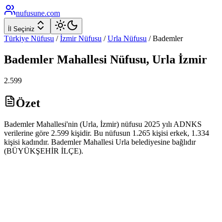
nufusune
.com
İl Seçiniz
Türkiye Nüfusu
/
İzmir
Nüfusu
/
Urla
Nüfusu
/
Bademler
Bademler
Mahallesi Nüfusu,
Urla
İzmir
2.599
Özet
Bademler Mahallesi'nin (Urla, İzmir) nüfusu 2025 yılı ADNKS
verilerine göre 2.599 kişidir. Bu nüfusun 1.265 kişisi erkek, 1.334
kişisi kadındır. Bademler Mahallesi Urla belediyesine bağlıdır
(BÜYÜKŞEHİR İLÇE).