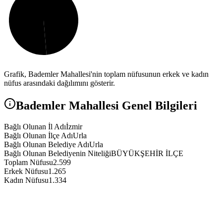
Grafik,
Bademler
Mahallesi'nin toplam nüfusunun erkek ve kadın
nüfus arasındaki dağılımını gösterir.
Bademler
Mahallesi Genel Bilgileri
Bağlı Olunan İl Adı
İzmir
Bağlı Olunan İlçe Adı
Urla
Bağlı Olunan Belediye Adı
Urla
Bağlı Olunan Belediyenin Niteliği
BÜYÜKŞEHİR İLÇE
Toplam Nüfusu
2.599
Erkek Nüfusu
1.265
Kadın Nüfusu
1.334