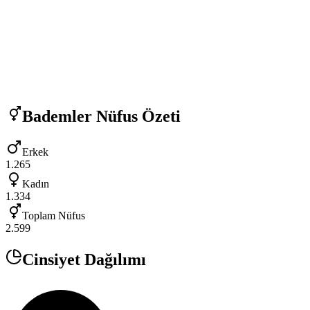
Bademler
Nüfus Özeti
Erkek
1.265
Kadın
1.334
Toplam Nüfus
2.599
Cinsiyet Dağılımı