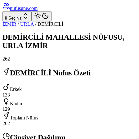
nufusune
.com
İl Seçiniz
İZMİR
/
URLA
/
DEMİRCİLİ
DEMİRCİLİ
MAHALLESİ NÜFUSU,
URLA
İZMİR
262
DEMİRCİLİ
Nüfus Özeti
Erkek
133
Kadın
129
Toplam Nüfus
262
Cinsiyet Dağılımı