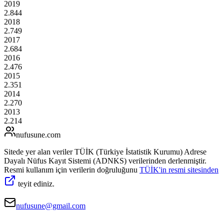
2019
2.844
2018
2.749
2017
2.684
2016
2.476
2015
2.351
2014
2.270
2013
2.214
nufusune
.com
Sitede yer alan veriler TÜİK (Türkiye İstatistik Kurumu) Adrese
Dayalı Nüfus Kayıt Sistemi (ADNKS) verilerinden derlenmiştir.
Resmi kullanım için verilerin doğruluğunu
TÜİK'in resmi sitesinden
teyit ediniz.
nufusune@gmail.com