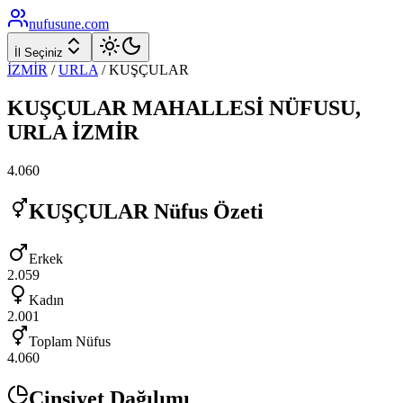
nufusune
.com
İl Seçiniz
İZMİR
/
URLA
/
KUŞÇULAR
KUŞÇULAR
MAHALLESİ NÜFUSU,
URLA
İZMİR
4.060
KUŞÇULAR
Nüfus Özeti
Erkek
2.059
Kadın
2.001
Toplam Nüfus
4.060
Cinsiyet Dağılımı