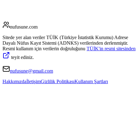
nufusune
.com
Sitede yer alan veriler TÜİK (Türkiye İstatistik Kurumu) Adrese
Dayalı Nüfus Kayıt Sistemi (ADNKS) verilerinden derlenmiştir.
Resmi kullanım için verilerin doğruluğunu
TÜİK'in resmi sitesinden
teyit ediniz.
nufusune@gmail.com
Hakkımızda
İletişim
Gizlilik Politikası
Kullanım Şartları