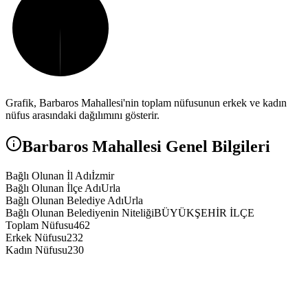
Grafik,
Barbaros
Mahallesi'nin toplam nüfusunun erkek ve kadın
nüfus arasındaki dağılımını gösterir.
Barbaros
Mahallesi Genel Bilgileri
Bağlı Olunan İl Adı
İzmir
Bağlı Olunan İlçe Adı
Urla
Bağlı Olunan Belediye Adı
Urla
Bağlı Olunan Belediyenin Niteliği
BÜYÜKŞEHİR İLÇE
Toplam Nüfusu
462
Erkek Nüfusu
232
Kadın Nüfusu
230