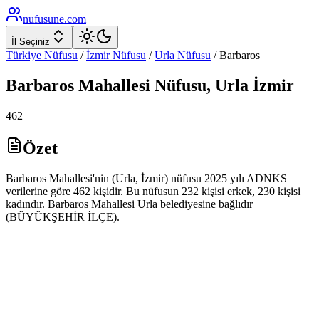
nufusune
.com
İl Seçiniz
Türkiye Nüfusu
/
İzmir
Nüfusu
/
Urla
Nüfusu
/
Barbaros
Barbaros
Mahallesi Nüfusu,
Urla
İzmir
462
Özet
Barbaros Mahallesi'nin (Urla, İzmir) nüfusu 2025 yılı ADNKS
verilerine göre 462 kişidir. Bu nüfusun 232 kişisi erkek, 230 kişisi
kadındır. Barbaros Mahallesi Urla belediyesine bağlıdır
(BÜYÜKŞEHİR İLÇE).