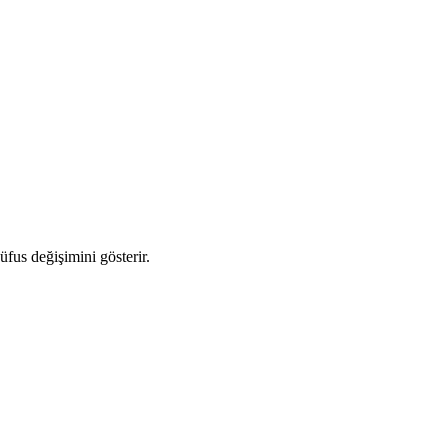
üfus değişimini gösterir.