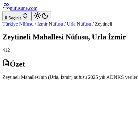
nufusune
.com
İl Seçiniz
Türkiye Nüfusu
/
İzmir
Nüfusu
/
Urla
Nüfusu
/
Zeytineli
Zeytineli
Mahallesi Nüfusu,
Urla
İzmir
412
Özet
Zeytineli Mahallesi'nin (Urla, İzmir) nüfusu 2025 yılı ADNKS veriler