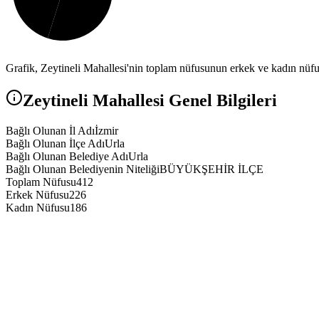
Grafik,
Zeytineli
Mahallesi'nin toplam nüfusunun erkek ve kadın nüfus 
Zeytineli
Mahallesi Genel Bilgileri
Bağlı Olunan İl Adı
İzmir
Bağlı Olunan İlçe Adı
Urla
Bağlı Olunan Belediye Adı
Urla
Bağlı Olunan Belediyenin Niteliği
BÜYÜKŞEHİR İLÇE
Toplam Nüfusu
412
Erkek Nüfusu
226
Kadın Nüfusu
186