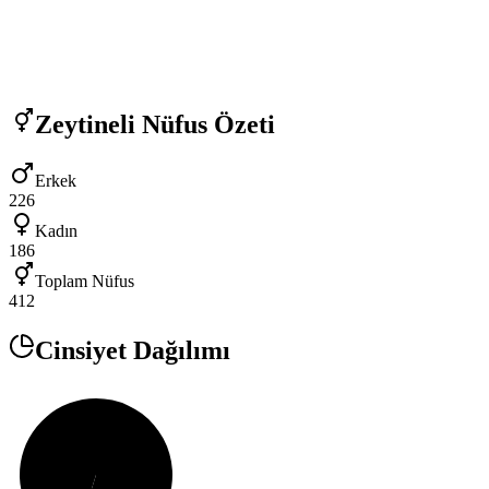
Zeytineli
Nüfus Özeti
Erkek
226
Kadın
186
Toplam Nüfus
412
Cinsiyet Dağılımı