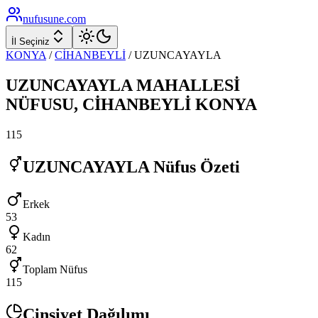
nufusune
.com
İl Seçiniz
KONYA
/
CİHANBEYLİ
/
UZUNCAYAYLA
UZUNCAYAYLA
MAHALLESİ
NÜFUSU,
CİHANBEYLİ
KONYA
115
UZUNCAYAYLA
Nüfus Özeti
Erkek
53
Kadın
62
Toplam Nüfus
115
Cinsiyet Dağılımı