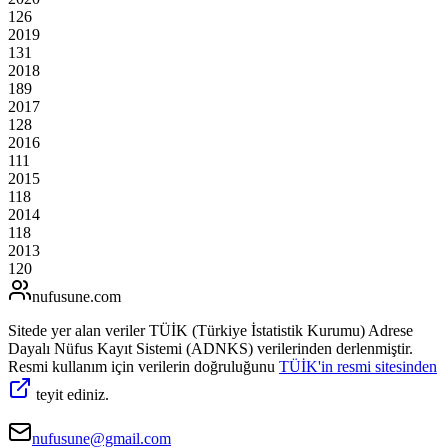
126
2019
131
2018
189
2017
128
2016
111
2015
118
2014
118
2013
120
nufusune
.com
Sitede yer alan veriler TÜİK (Türkiye İstatistik Kurumu) Adrese
Dayalı Nüfus Kayıt Sistemi (ADNKS) verilerinden derlenmiştir.
Resmi kullanım için verilerin doğruluğunu
TÜİK'in resmi sitesinden
teyit ediniz.
nufusune@gmail.com