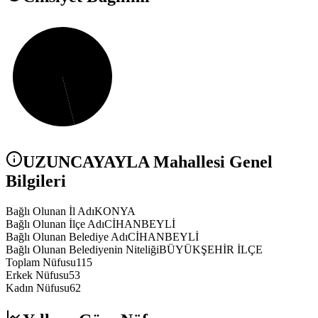
UZUNCAYAYLA
Mahallesi Genel
Bilgileri
Bağlı Olunan İl Adı
KONYA
Bağlı Olunan İlçe Adı
CİHANBEYLİ
Bağlı Olunan Belediye Adı
CİHANBEYLİ
Bağlı Olunan Belediyenin Niteliği
BÜYÜKŞEHİR İLÇE
Toplam Nüfusu
115
Erkek Nüfusu
53
Kadın Nüfusu
62