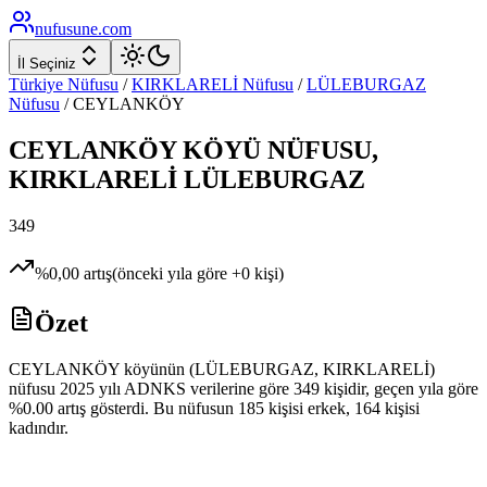
nufusune
.com
İl Seçiniz
Türkiye Nüfusu
/
KIRKLARELİ
Nüfusu
/
LÜLEBURGAZ
Nüfusu
/
CEYLANKÖY
CEYLANKÖY
KÖYÜ NÜFUSU,
KIRKLARELİ
LÜLEBURGAZ
349
%
0,00
artış
(önceki yıla göre
+
0
kişi)
Özet
CEYLANKÖY köyünün (LÜLEBURGAZ, KIRKLARELİ)
nüfusu 2025 yılı ADNKS verilerine göre 349 kişidir, geçen yıla göre
%0.00 artış gösterdi. Bu nüfusun 185 kişisi erkek, 164 kişisi
kadındır.