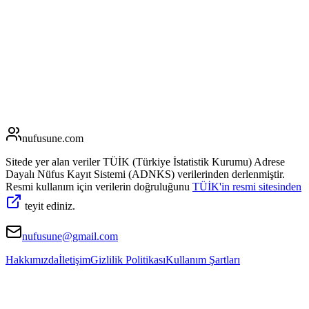
nufusune
.com
Sitede yer alan veriler TÜİK (Türkiye İstatistik Kurumu) Adrese
Dayalı Nüfus Kayıt Sistemi (ADNKS) verilerinden derlenmiştir.
Resmi kullanım için verilerin doğruluğunu
TÜİK'in resmi sitesinden
teyit ediniz.
nufusune@gmail.com
Hakkımızda
İletişim
Gizlilik Politikası
Kullanım Şartları