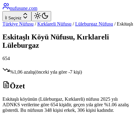
nufusune
.com
İl Seçiniz
Türkiye Nüfusu
/
Kırklareli
Nüfusu
/
Lüleburgaz
Nüfusu
/
Eskitaşlı
Eskitaşlı
Köyü Nüfusu,
Kırklareli
Lüleburgaz
654
%
1,06
azalış
(önceki yıla göre
-7
kişi)
Özet
Eskitaşlı köyünün (Lüleburgaz, Kırklareli) nüfusu 2025 yılı
ADNKS verilerine göre 654 kişidir, geçen yıla göre %1.06 azalış
gösterdi. Bu nüfusun 348 kişisi erkek, 306 kişisi kadındır.