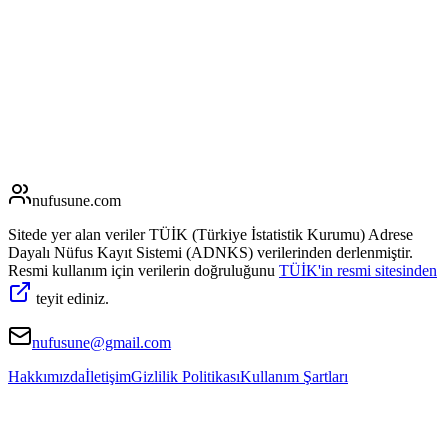
nufusune
.com
Sitede yer alan veriler TÜİK (Türkiye İstatistik Kurumu) Adrese
Dayalı Nüfus Kayıt Sistemi (ADNKS) verilerinden derlenmiştir.
Resmi kullanım için verilerin doğruluğunu
TÜİK'in resmi sitesinden
teyit ediniz.
nufusune@gmail.com
Hakkımızda
İletişim
Gizlilik Politikası
Kullanım Şartları