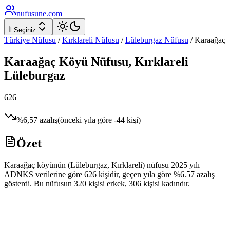
nufusune
.com
İl Seçiniz
Türkiye Nüfusu
/
Kırklareli
Nüfusu
/
Lüleburgaz
Nüfusu
/
Karaağaç
Karaağaç
Köyü Nüfusu,
Kırklareli
Lüleburgaz
626
%
6,57
azalış
(önceki yıla göre
-44
kişi)
Özet
Karaağaç köyünün (Lüleburgaz, Kırklareli) nüfusu 2025 yılı
ADNKS verilerine göre 626 kişidir, geçen yıla göre %6.57 azalış
gösterdi. Bu nüfusun 320 kişisi erkek, 306 kişisi kadındır.