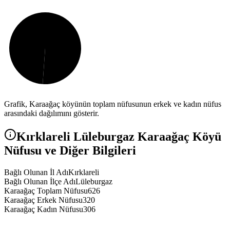
Grafik,
Karaağaç
köyünün toplam nüfusunun erkek ve kadın nüfus
arasındaki dağılımını gösterir.
Kırklareli
Lüleburgaz
Karaağaç
Köyü
Nüfusu ve Diğer Bilgileri
Bağlı Olunan İl Adı
Kırklareli
Bağlı Olunan İlçe Adı
Lüleburgaz
Karaağaç Toplam Nüfusu
626
Karaağaç Erkek Nüfusu
320
Karaağaç Kadın Nüfusu
306