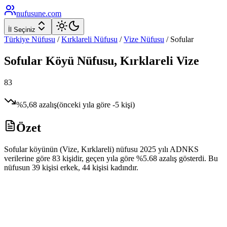
nufusune
.com
İl Seçiniz
Türkiye Nüfusu
/
Kırklareli
Nüfusu
/
Vize
Nüfusu
/
Sofular
Sofular
Köyü Nüfusu,
Kırklareli
Vize
83
%
5,68
azalış
(önceki yıla göre
-5
kişi)
Özet
Sofular köyünün (Vize, Kırklareli) nüfusu 2025 yılı ADNKS
verilerine göre 83 kişidir, geçen yıla göre %5.68 azalış gösterdi. Bu
nüfusun 39 kişisi erkek, 44 kişisi kadındır.