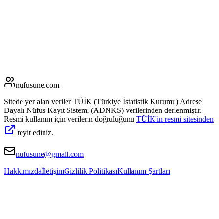
nufusune
.com
Sitede yer alan veriler TÜİK (Türkiye İstatistik Kurumu) Adrese
Dayalı Nüfus Kayıt Sistemi (ADNKS) verilerinden derlenmiştir.
Resmi kullanım için verilerin doğruluğunu
TÜİK'in resmi sitesinden
teyit ediniz.
nufusune@gmail.com
Hakkımızda
İletişim
Gizlilik Politikası
Kullanım Şartları