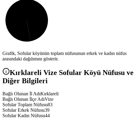
Grafik,
Sofular
köyünün toplam nüfusunun erkek ve kadın nüfus
arasındaki dağılımını gösterir.
Kırklareli
Vize
Sofular
Köyü Nüfusu ve
Diğer Bilgileri
Bağlı Olunan İl Adı
Kırklareli
Bağlı Olunan İlçe Adı
Vize
Sofular Toplam Nüfusu
83
Sofular Erkek Nüfusu
39
Sofular Kadın Nüfusu
44