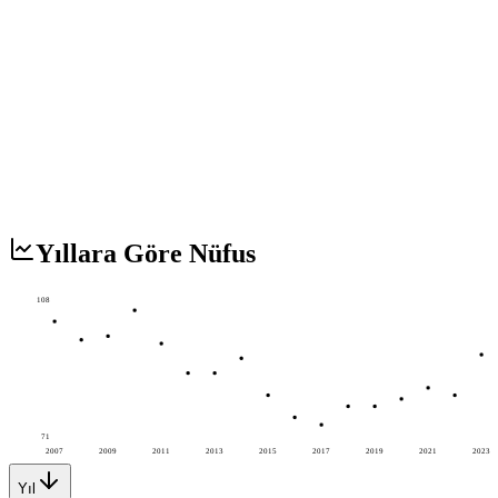
Yıllara Göre Nüfus
108
71
2007
2009
2011
2013
2015
2017
2019
2021
2023
Yıl