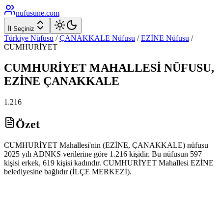
nufusune
.com
İl Seçiniz
Türkiye Nüfusu
/
ÇANAKKALE
Nüfusu
/
EZİNE
Nüfusu
/
CUMHURİYET
CUMHURİYET
MAHALLESİ NÜFUSU,
EZİNE
ÇANAKKALE
1.216
Özet
CUMHURİYET Mahallesi'nin (EZİNE, ÇANAKKALE) nüfusu
2025 yılı ADNKS verilerine göre 1.216 kişidir. Bu nüfusun 597
kişisi erkek, 619 kişisi kadındır. CUMHURİYET Mahallesi EZİNE
belediyesine bağlıdır (İLÇE MERKEZİ).