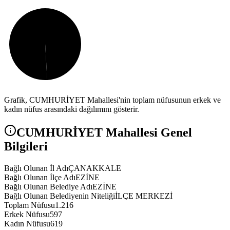
Grafik,
CUMHURİYET
Mahallesi'nin toplam nüfusunun erkek ve
kadın nüfus arasındaki dağılımını gösterir.
CUMHURİYET
Mahallesi Genel
Bilgileri
Bağlı Olunan İl Adı
ÇANAKKALE
Bağlı Olunan İlçe Adı
EZİNE
Bağlı Olunan Belediye Adı
EZİNE
Bağlı Olunan Belediyenin Niteliği
İLÇE MERKEZİ
Toplam Nüfusu
1.216
Erkek Nüfusu
597
Kadın Nüfusu
619