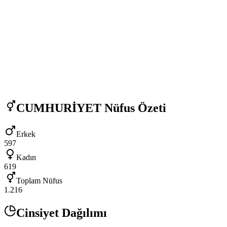
CUMHURİYET
Nüfus Özeti
Erkek
597
Kadın
619
Toplam Nüfus
1.216
Cinsiyet Dağılımı