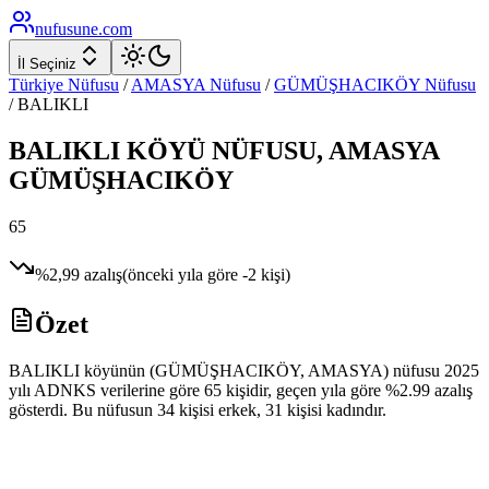
nufusune
.com
İl Seçiniz
Türkiye Nüfusu
/
AMASYA
Nüfusu
/
GÜMÜŞHACIKÖY
Nüfusu
/
BALIKLI
BALIKLI
KÖYÜ NÜFUSU,
AMASYA
GÜMÜŞHACIKÖY
65
%
2,99
azalış
(önceki yıla göre
-2
kişi)
Özet
BALIKLI köyünün (GÜMÜŞHACIKÖY, AMASYA) nüfusu 2025
yılı ADNKS verilerine göre 65 kişidir, geçen yıla göre %2.99 azalış
gösterdi. Bu nüfusun 34 kişisi erkek, 31 kişisi kadındır.