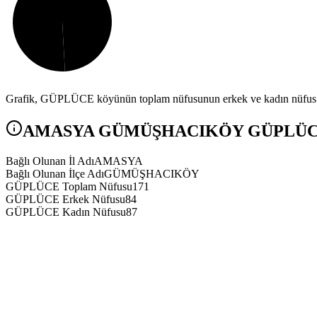
Grafik,
GÜPLÜCE
köyünün toplam nüfusunun erkek ve kadın nüfus ar
AMASYA
GÜMÜŞHACIKÖY
GÜPLÜ
Bağlı Olunan İl Adı
AMASYA
Bağlı Olunan İlçe Adı
GÜMÜŞHACIKÖY
GÜPLÜCE Toplam Nüfusu
171
GÜPLÜCE Erkek Nüfusu
84
GÜPLÜCE Kadın Nüfusu
87