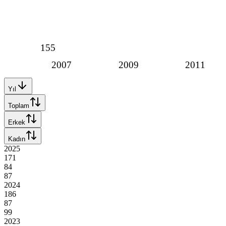
155
2007
2009
2011
Yıl
Toplam
Erkek
Kadın
2025
171
84
87
2024
186
87
99
2023