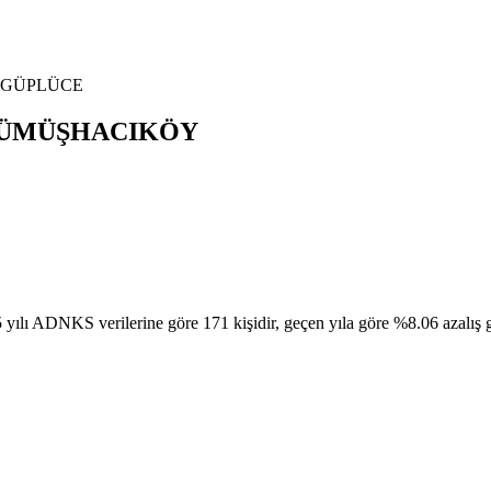
GÜPLÜCE
ÜMÜŞHACIKÖY
erilerine göre 171 kişidir, geçen yıla göre %8.06 azalış gösterd