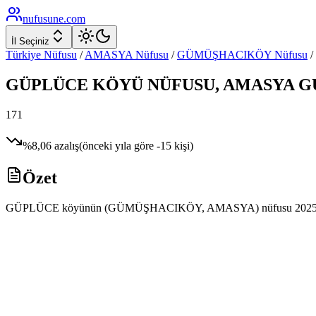
nufusune
.com
İl Seçiniz
Türkiye Nüfusu
/
AMASYA
Nüfusu
/
GÜMÜŞHACIKÖY
Nüfusu
/
GÜPLÜCE
KÖYÜ NÜFUSU,
AMASYA
G
171
%
8,06
azalış
(önceki yıla göre
-15
kişi)
Özet
GÜPLÜCE köyünün (GÜMÜŞHACIKÖY, AMASYA) nüfusu 2025 yılı ADNKS v